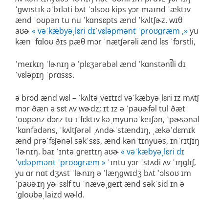
ˈɡwɪstɪk əˈbɪləti bʌt ˈɔlsoʊ kips yɔr maɪnd ˈæktɪv
ænd ˈoʊpən tu nu ˈkɑnsɛpts ænd ˈkʌltʃɚz. wɪθ
aʊɚ
« vəˈkæbyəˌlɛri dɪˈvɛləpmənt ˈproʊɡræm ,»
yu
kæn ˈfɑloʊ ðɪs pæθ mɔr ˈnætʃərəli ænd lɛs ˈfɔrstli,
ˈmeɪkɪŋ ˈlɚnɪŋ ə ˈplɛʒərəbəl ænd ˈkɑnstənt̚li dɪ
ˈvɛləpɪŋ ˈprɑsɛs.
ə brɔd ænd wɛl – ˈkʌltəˌveɪtɪd vəˈkæbyəˌlɛri ɪz mʌtʃ
mɔr ðæn ə sɛt ʌv wɚdz; ɪt ɪz ə ˈpaʊɚfəl tul ðæt
ˈoʊpənz dɔrz tu ɪˈfɛktɪv kəˌmyunəˈkeɪʃən, ˈpɚsənəl
ˈkɑnfədəns, ˈkʌltʃərəl ˌʌndɚˈstændɪŋ, ˌækəˈdɛmɪk
ænd prəˈfɛʃənəl səkˈsɛs, ænd kənˈtɪnyuəs, ɪnˈrɪtʃɪŋ
ˈlɚnɪŋ. baɪ ˈɪntəˌɡreɪtɪŋ aʊɚ
« vəˈkæbyəˌlɛri dɪ
ˈvɛləpmənt ˈproʊɡræm »
ˈɪntu yɔr ˈstʌdi ʌv ˈɪŋɡlɪʃ,
yu ɑr nɑt dʒʌst ˈlɚnɪŋ ə ˈlæŋɡwɪdʒ bʌt ˈɔlsoʊ ɪm
ˈpaʊɚɪŋ yɚˈsɛlf tu ˈnævəˌɡeɪt ænd səkˈsid ɪn ə
ˈɡloʊbəˌlaizd wɚld.