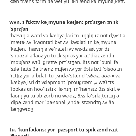
kæn trænsˈfɔrm ðə weɪ yu lɚn ænd kəˈmyunəˌkeɪt.
wʌn. ɪˈfɛktɪv kəˌmyunəˈkeɪʃən: prɪˈsɪʒən ɪn ɪk
ˈsprɛʃən
ˈhævɪŋ ə waɪd vəˈkæbyəˌlɛri ɪn ˈɪŋɡlɪʃ ɪz nɑt dʒʌst ə
ˈmætɚ ʌv ˈkwɑntəti bʌt ʌv ˈkwɑləti ɪn kəˌmyunə
ˈkeɪʃən. ˈhævɪŋ ə vəˈraɪəti ʌv wɚdz æt yɔr dɪ
ˈspoʊzəl əˈlaʊz yu tu ɪkˈsprɛs yɔr aɪˈdiəz ænd ɪ
ˈmoʊʃənz wɪθ ˈɡreɪtɚ prɪˈsɪʒən. ðɪs nɑt ˈoʊnli fə
ˈsɪləˌteɪts ðə trænzˈmɪʃən ʌv yɔr θɔts bʌt ˈɔlsoʊ ɪn
ˈrɪtʃɪz yɔr əˈbɪləti tu ˌʌndɚˈstænd ˈʌðɚz. aʊɚ « və
ˈkæbyəˌlɛri dɪˈvɛləpmənt ˈproʊɡræm ,» wɪθ ɪts
ˈfoʊkəs ɑn hoʊˈlɪstɪk ˈlɚnɪŋ, ɪnˈhænsɪz ðɪs skɪl, ə
ˈlaʊɪŋ yu tu əbˈzɔrb nu wɚdz, ðʌs fəˈsɪləˌteɪtɪŋ ə
ˈdipɚ ænd mɔr ˈpɚsənəl ˌʌndɚˈstændɪŋ ʌv ðə
ˈlæŋɡwɪdʒ.
tu. ˈkɑnfədəns: yɔr ˈpæspɔrt tu spik ænd raɪt