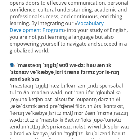
opens doors to effective communication, personal
confidence, cultural understanding, academic and
professional success, and continuous, enriching
learning. By integrating our «
Vocabulary
Development Program
» into your study of English,
you are not just learning a language but also
empowering yourself to navigate and succeed in a
globalized world.
ˈmæstɚɪŋ ˈɪŋɡlɪʃ wɪθ wɚdz: haʊ æn ɪk
ˈstɛnsɪv vəˈkæbyəˌlɛri trænsˈfɔrmz yɔr lɚnɪŋ
ænd səkˈsɛs
ˈmæstɚɪŋ ˈɪŋɡlɪʃ hæz bɪˈkʌm æn ˌɪndɪˈspɛnsəbəl
tul ɪn ðə ˈmɑdɚn wɚld, nɑt ˈoʊnli fɔr ˈɡloʊbəl kə
ˌmyunəˈkeɪʃən bʌt ˈɔlsoʊ fɔr ˈoʊpənɪŋ dɔrz ɪn ði
ˌækəˈdɛmɪk ænd prəˈfɛʃənəl fildz. ɪn ðɪs ˈkɑntɛkst,
ˈlɚnɪŋ vəˈkæbyəˌlɛri ɪz mʌtʃ mɔr ðæn ˈmɛməˌraɪzɪŋ
wɚdz; ɪt ɪz ə ˈmæstɚ ki ðæt ʌnˈlɑks ˌɑpɚˈtunətiz
ænd ɪnˈrɪtʃɪŋ ɪkˈspɪriənsɪz. nɛkst, wi wɪl ɪkˈsplɔr waɪ
ə brɔd vəˈkæbyəˌlɛri ɪn ˈɪŋɡlɪʃ ɪz ˈkruʃəl ænd haʊ ɪt