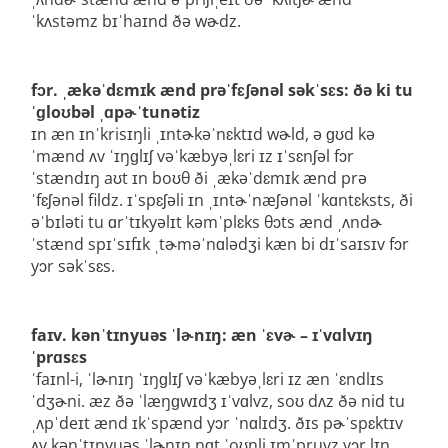
ˈkʌstəmz bɪˈhaɪnd ðə wɚdz.
fɔr. ˌækəˈdɛmɪk ænd prəˈfɛʃənəl səkˈsɛs: ðə ki tu
ˈɡloʊbəl ˌɑpɚˈtunətiz
ɪn æn ɪnˈkrisɪŋli ˌɪntɚkəˈnɛktɪd wɚld, ə ɡʊd kə
ˈmænd ʌv ˈɪŋɡlɪʃ vəˈkæbyəˌlɛri ɪz ɪˈsɛnʃəl fɔr
ˈstændɪŋ aʊt ɪn boʊθ ði ˌækəˈdɛmɪk ænd prə
ˈfɛʃənəl fildz. ɪˈspɛʃəli ɪn ˌɪntɚˈnæʃənəl ˈkɑntɛksts, ði
əˈbɪləti tu ɑrˈtɪkyəlɪt kəmˈplɛks θɔts ænd ˌʌndɚ
ˈstænd spɪˈsɪfɪk ˌtɚməˈnɑlədʒi kæn bi dɪˈsaɪsɪv fɔr
yɔr səkˈsɛs.
faɪv
. kənˈtɪnyuəs ˈlɚnɪŋ: æn ˈɛvɚ – ɪˈvɑlvɪŋ
ˈprɑsɛs
ˈfaɪnl-i, ˈlɚnɪŋ ˈɪŋɡlɪʃ vəˈkæbyəˌlɛri ɪz æn ˈɛndlɪs
ˈdʒɚni. æz ðə ˈlæŋɡwɪdʒ ɪˈvɑlvz, soʊ dʌz ðə nid tu
ˌʌpˈdeɪt ænd ɪkˈspænd yɔr ˈnɑlɪdʒ. ðɪs pɚˈspɛktɪv
ʌv kənˈtɪnyuəs ˈlɚnɪŋ nɑt ˈoʊnli ɪmˈpruvz yɔr lɪŋ