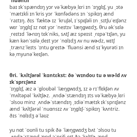
ˈfluəntli
baɪ ɪkˈspændɪŋ yɔr vəˈkæbyəˌlɛri ɪn ˈɪŋɡlɪʃ, yu ˌɔtə
ˈmætɪkli ɪnˈkris yɔr ˈkɑnfədəns ɪn ˈspikɪŋ ænd
ˈraɪtɪŋ. ðɪs ˈfæktɚ ɪz ˈkruʃəl, ɪˈspɛʃəli ɪn ˌsɪtʃuˈeɪʃənz
wɛr ˈɪŋɡlɪʃ ɪz nɑt yɔr ˈneɪtɪv ˈlæŋɡwɪdʒ. θru əkˈsɛlə
ˌreɪtɪd ˈlɚnɪŋ tɛkˈniks, sʌtʃ æz speɪst ˌrɛpəˈtɪʃən, yu
kæn kənˈsɑləˌdeɪt yɔr ˈnɑlɪdʒ ʌv nu wɚdz, wɪtʃ
ˌtrænzˈleɪts ˈɪntu ɡreɪtɚ ˈfluənsi ænd sɪˈkyʊrəti ɪn
kəˌmyunəˈkeɪʃən.
θri. ˈkʌltʃərəl ˈkɑntɛkst: ðə ˈwɪndoʊ tu ə wɚld ʌv
ɪkˈsprɛʃənz
ˈɪŋɡlɪʃ, æz ə ˈɡloʊbəl ˈlæŋɡwɪdʒ, ɪz ə rɪˈflɛkʃən ʌv
ˈmʌltəpəl ˈkʌltʃɚz. ˌʌndɚˈstændɪŋ ɪts vəˈkæbyəˌlɛri
ˈɔlsoʊ minz ˌʌndɚˈstændɪŋ ˌɪdiəˈmætɪk ɪkˈsprɛʃənz
ænd ˈkʌltʃərəl ˈnuɑnsɪz ʌv ˈɪŋɡlɪʃ-ˈspikɪŋ ˈkʌntriz.
ðɪs ˈnɑlɪdʒ əˈlaʊz
yu nɑt ˈoʊnli tu spik ðə ˈlæŋɡwɪdʒ bʌt ˈɔlsoʊ tu
ˌʌndɚˈstænd ænd əˈpriʃiˌeɪt ðə ˈkʌltʃɚ ænd