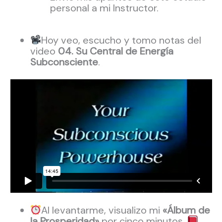
personal a mi Instructor.
Hoy veo, escucho y tomo notas del
video
04. Su Central de Energía
Subconsciente
.
Al levantarme, visualizo mi
«Álbum de
la Prosperidad»
por cinco minutos.