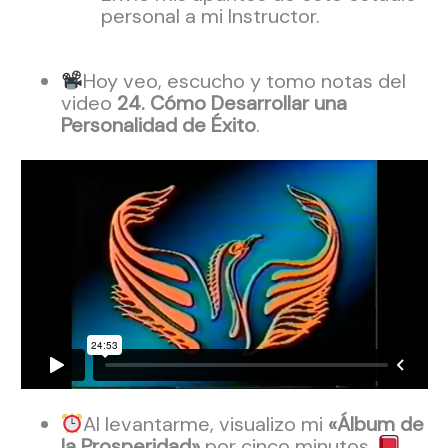
personal a mi Instructor.
Hoy veo, escucho y tomo notas del
video
24. Cómo Desarrollar una
Personalidad de Éxito
.
Al levantarme, visualizo mi
«Álbum de
la Prosperidad»
por cinco minutos.