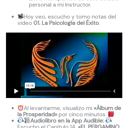
personal a mi Instructor.
Hoy veo, escucho y tomo notas del
video
01. La Psicología del Éxito
.
Al levantarme, visualizo mi
«Álbum de
la Prosperidad»
por cinco minutos.
Audiolibro en la App Audible:
Escucho el Capítulo 14,
«EL PERGAMINO