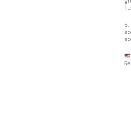
gr
fl
5.
ap
ap
Re