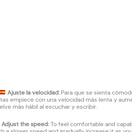
Ajuste la velocidad:
Para que se sienta cómodo 
tas empiece con una velocidad más lenta y aum
elve más hábil al escuchar y escribir.
Adjust the speed:
To feel comfortable and capabl
th a slower speed and gradually increase it as yo