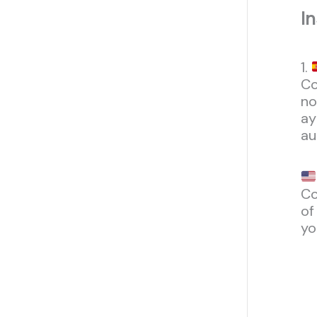
In
1.
Co
no
ay
au
Co
of
yo