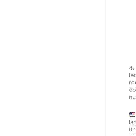
4.
le
re
co
nu
la
un