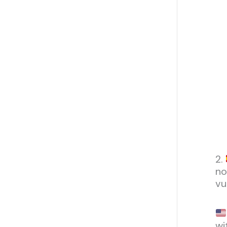
2.
no
vu
wi