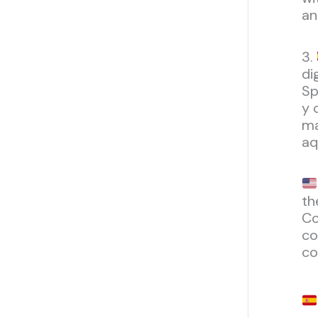
an
3.
di
Sp
y 
ma
aq
th
Co
co
co