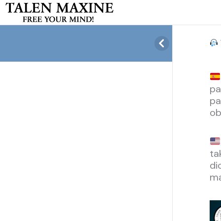
pa
pa
ob
ta
di
ma