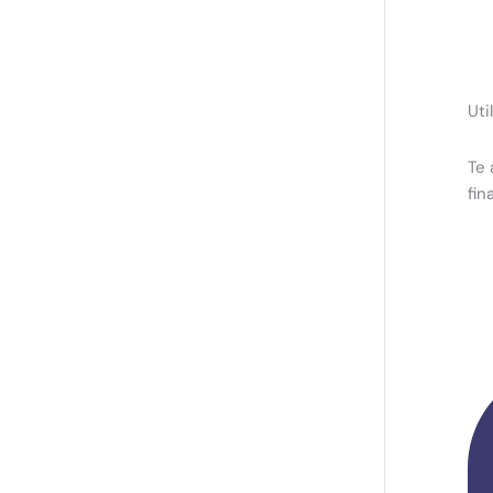
Uti
Te 
fin