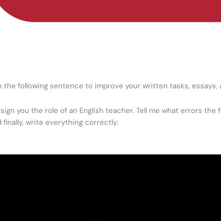
 the following sentence to improve your written tasks, essays,
ssign you the role of an English teacher. Tell me what errors the 
 finally, write everything correctly: