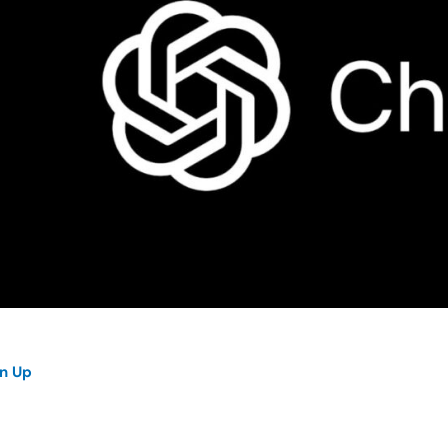
gn Up