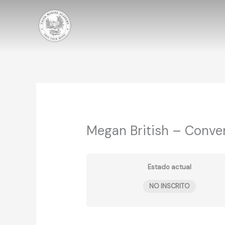
Ir
al
contenido
Megan British – Conve
Estado actual
NO INSCRITO